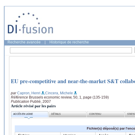
Recherche avancée
|
Historique de recherche
EU pre-competitive and near-the-market S&T collab
par
Capron, Henri
;Cincera, Michele
Référence
Brussels economic review, 50, 1, page (135-159)
Publication
Publié, 2007
Article révisé par les pairs
ACCÈS EN LIGNE
DÉTAILS
CONTENU
STATI
Fichier(s) déposé(s) par l'enc