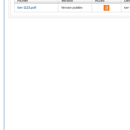
Fichier
Version
Accès
Des
ber-1123.pdf
Version publiée
ber