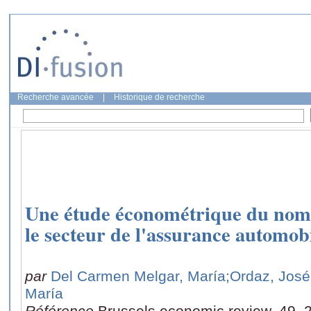
Recherche avancée
|
Historique de recherche
Une étude économétrique du nomb
le secteur de l'assurance automob
par
Del Carmen Melgar, María
;Ordaz, José
María
Référence
Brussels economic review, 49, 