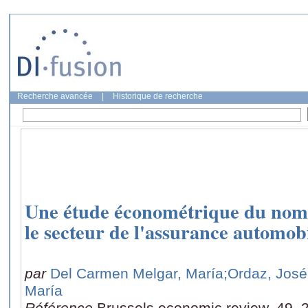
Recherche avancée
|
Historique de recherche
Une étude économétrique du nomb
le secteur de l'assurance automob
par
Del Carmen Melgar, María
;Ordaz, José
María
Référence
Brussels economic review, 49, 