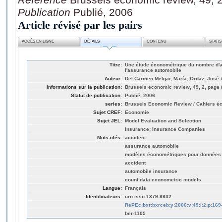
Publication
Publié, 2006
Article révisé par les pairs
ACCÈS EN LIGNE
DÉTAILS
CONTENU
STATI
Titre:
Une étude économétrique du nombre d'a
l'assurance automobile
Auteur:
Del Carmen Melgar, María; Ordaz, José A
Informations sur la publication:
Brussels economic review, 49, 2, page 
Statut de publication:
Publié, 2006
series:
Brussels Economic Review / Cahiers é
Sujet CREF:
Economie
Sujet JEL:
Model Evaluation and Selection
Insurance; Insurance Companies
Mots-clés:
accident
assurance automobile
modèles économétriques pour données
accident
automobile insurance
count data econometric models
Langue:
Français
Identificateurs:
urn:issn:1379-9932
RePEc:bxr:bxrceb:y:2006:v:49:i:2:p:169
ber-1105