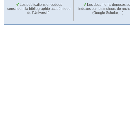
Les publications encodées
Les documents déposés so
constituent la bibliographie académique
indexés par les moteurs de rech
de l'Université.
(Google Scholar,…).