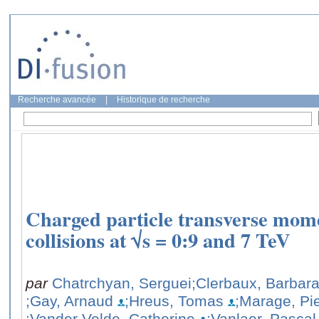
Recherche avancée
|
Historique de recherche
Charged particle transverse mom
collisions at √s = 0:9 and 7 TeV
par
Chatrchyan, Serguei
;Clerbaux, Barbar
;Gay, Arnaud
;Hreus, Tomas
;Marage, Pi
;Vander Velde, Catherine
;Vanlaer, Pascal