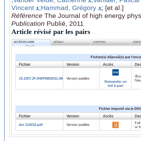
Vincent
;Hammad, Grégory
; [et al.]
Référence
The Journal of high energy phys
Publication
Publié, 2011
Article révisé par les pairs
ACCÈS EN LIGNE
DÉTAILS
CONTENU
STATI
Fichier(s) déposé(s) par l'enc
Fichier
Version
Accès
Des
Œuv
10.1007.2FJHEP0802011.086.pdf
Version publiée
l'œ
Demander un
tiré à part
Fichier importé via le DOI
Fichier
Version
Accès
Des
Full
doi 114032.pdf
Version publiée
or f