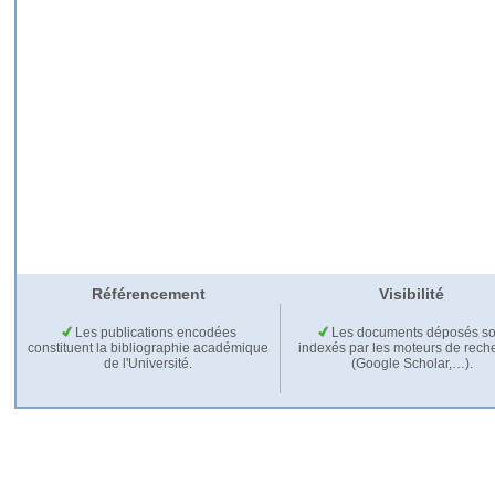
Référencement
Visibilité
Les publications encodées
Les documents déposés so
constituent la bibliographie académique
indexés par les moteurs de rech
de l'Université.
(Google Scholar,…).