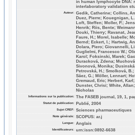
in human lymphocyte DNA: r
interlaboratory validation st
Auteur:
Gedik, Catherine; Collins, 
Duez, Pierre; Kouegnigan, L.
Loft, Steffen; Moller, P.; Je
Henrik; Riis, Bente; Weimann
Douki, Thierry; Ravanat, Jea
Faure, H.; Morel, Isabelle; M
Bernd; Eckert, I.; Hartwig, A
Dolara, Piero; Giovannelli, L
Guglielmi, Francesco W.; Oli
Karol; Foksinski, Marek; Gac
Duracková, Zdena; Muchová, J
Sivonová, Monika; Dusinská, 
Petrovská, H.; Smolková, B.; 
Sáez, G.; Möller, Lennart; Ho
Gremaud, Eric; Herbert, Karl;
Dunster, Chrisi; White, Alla
Nicholas
Informations sur la publication:
The FASEB journal, 19, 1, pa
Statut de publication:
Publié, 2004
Sujet CREF:
Sciences pharmaceutiques
Note générale:
SCOPUS: ar.j
Langue:
Anglais
Identificateurs:
urn:issn:0892-6638