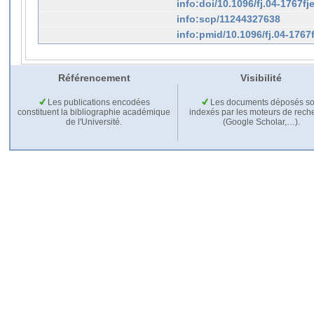
info:doi/10.1096/fj.04-1767fj
info:scp/11244327638
info:pmid/10.1096/fj.04-1767f
Référencement
Visibilité
Les publications encodées
Les documents déposés so
constituent la bibliographie académique
indexés par les moteurs de rech
de l'Université.
(Google Scholar,…).