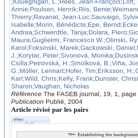
;Kouegnigan, L.
;Rees, Jean-François
;Loft,
Annie
;Poulsen, Henrik
;Riis, Bente
;Weimann
Thierry
;Ravanat, Jean-Luc
;Sauvaigo, Sylvi
Isabelle
;Morin, Bénédicte
;Epe, Bernd
;Ecker
Andrea
;Schwerdtle, Tanja
;Dolara, Piero
;Gi
Maura
;Guglielmi, Francesco W.
;Olinski, R
Karol
;Foksinski, Marek
;Gackowski, Daniel
J.
;Korytar, Peter
;Sivonová, Monika
;Dusinsk
Csilla
;Petrovská, H.
;Smolková, B.
;Viña, Jo
G.
;Möller, Lennart
;Hofer, Tim
;Eriksson, H.
;
Karl
;Wild, Chris
;Kelly, Frank
;Dunster, Chris
Sharon
;Vaughan, Nicholas
Référence
The FASEB journal, 19, 1, page
Publication
Publié, 2004
Article révisé par les pairs
DÉTAILS
Titre:
Establishing the background