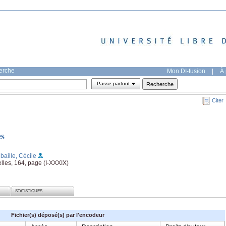
herche
Mon DI-fusion
|
À 
Passe-partout
Citer
es
baille, Cécile
les, 164, page (I-XXXIX)
STATISTIQUES
Fichier(s) déposé(s) par l'encodeur