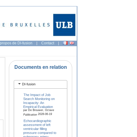
propos de DI-fusion
|
Contact
|
Documents en relation
DI-fusion
The Impact of Job
Search Monitoring on
Incapacity: An
Empirical Evaluation
par De Brouwer, Octave
2028-06-19
Publication
Echocardiographic
assessment of left
ventricular filling
pressure compared to
pulmonary artery