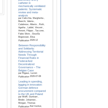
catheter in
mechanically ventilated
patients: Systematic
review and meta-
analysis
par Calicchia, Margherita ,
Bianchi, Valeria ,
Calabrese, Alberto , Roth,
Agatha , Labbé, Vincent ,
Annoni, Filippo , Taccone,
Fabio Silvio , Gouvêa
Bogossian, Elisa
2026-12
Publication
Between Responsibility
and Solidarity:
Addressing Territorial
Needs Through
Financial Rules in
Federal And
Decentralized
Governance – The
Belgian Case
par Rigaux, Lucien
2026-07-08
Publication
Leading in spending,
lagging in innovation:
German defence
procurement compared
to the UK and Poland
par Wolff, Guntram ,
Binder, Johannes ,
Morgan, Thomas
Kiel Institut,
Publication