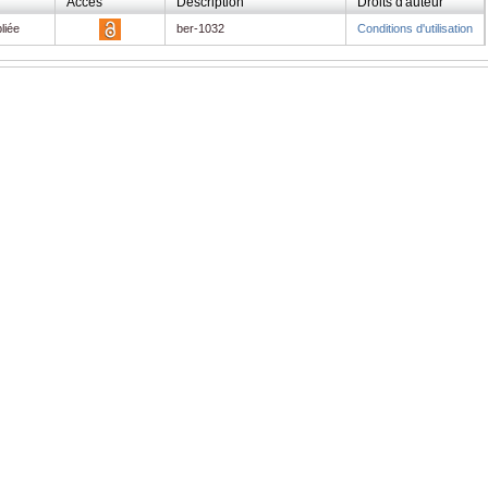
Accès
Description
Droits d'auteur
liée
ber-1032
Conditions d'utilisation