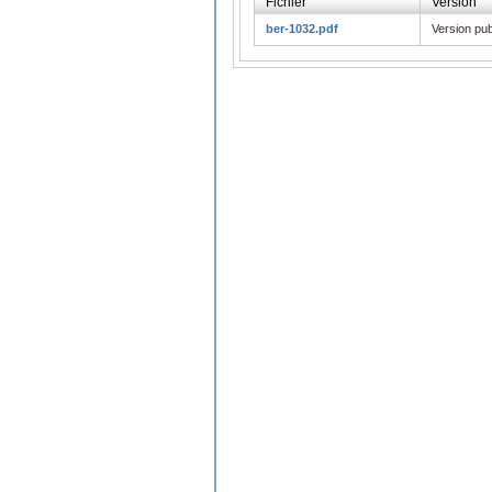
Fichier
Version
ber-1032.pdf
Version pub