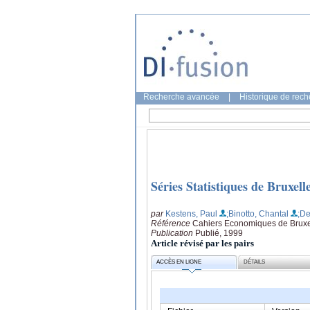
Recherche avancée
|
Historique de rec
Séries Statistiques de Bruxell
par
Kestens, Paul
;Binotto, Chantal
;De
Référence
Cahiers Economiques de Bruxel
Publication
Publié, 1999
Article révisé par les pairs
ACCÈS EN LIGNE
DÉTAILS