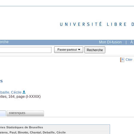
herche
Mon DI-fusion
|
À 
Passe-partout
Citer
es
baille, Cécile
les, 164, page (I-XXXIX)
STATISTIQUES
ries Statistiques de Bruxelles
stens, Paul; Binotto, Chantal; Debaille, Cécile