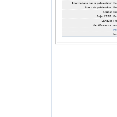
Informations sur la publication:
Ca
Statut de publication:
Pu
series:
Br
Sujet CREF:
Ec
Langue:
Fr
Identificateurs:
ur
Re
be