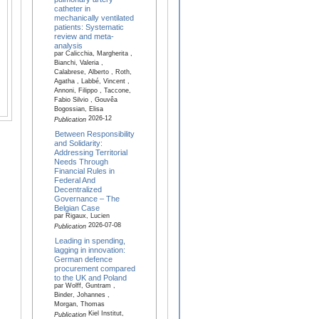
catheter in
mechanically ventilated
patients: Systematic
review and meta-
analysis
par Calicchia, Margherita ,
Bianchi, Valeria ,
Calabrese, Alberto , Roth,
Agatha , Labbé, Vincent ,
Annoni, Filippo , Taccone,
Fabio Silvio , Gouvêa
Bogossian, Elisa
2026-12
Publication
Between Responsibility
and Solidarity:
Addressing Territorial
Needs Through
Financial Rules in
Federal And
Decentralized
Governance – The
Belgian Case
par Rigaux, Lucien
2026-07-08
Publication
Leading in spending,
lagging in innovation:
German defence
procurement compared
to the UK and Poland
par Wolff, Guntram ,
Binder, Johannes ,
Morgan, Thomas
Kiel Institut,
Publication