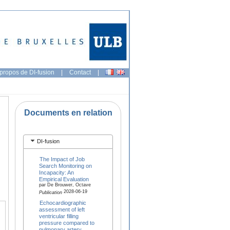
propos de DI-fusion
|
Contact
|
Documents en relation
DI-fusion
The Impact of Job
Search Monitoring on
Incapacity: An
Empirical Evaluation
par De Brouwer, Octave
2028-06-19
Publication
Echocardiographic
assessment of left
ventricular filling
pressure compared to
pulmonary artery