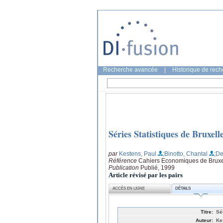
Recherche avancée
|
Historique de rec
Séries Statistiques de Bruxell
par
Kestens, Paul
;Binotto, Chantal
;De
Référence
Cahiers Economiques de Bruxel
Publication
Publié, 1999
Article révisé par les pairs
ACCÈS EN LIGNE
DÉTAILS
Titre:
Sé
Auteur:
Ke