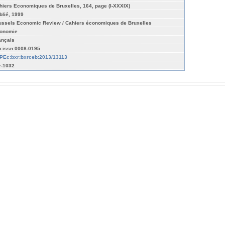
hiers Economiques de Bruxelles, 164, page (I-XXXIX)
blié, 1999
ussels Economic Review / Cahiers économiques de Bruxelles
onomie
ançais
n:issn:0008-0195
PEc:bxr:bxrceb:2013/13113
r-1032