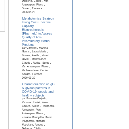
Delporte, Cédric , Van
Antwerpen, Pierre ,
Souard, Florence
2026-05-20
Metabolomics Strategy
Using Cost-Effective
Capillary
Electrophoresis
(Pharmelp) to Assess
Quality of Anti-
Inflammatory Herbal
Products
par Cantelmi, Martina ,
Narcisi, Laura-Marie ,
Bourez, Axelle , Vorlet,
Olivier , Rohrbasser,
Claude , Rudaz, Serge ,
Van Antwerpen, Pierre ,
Vanhaverbeke, Cécile ,
Souard, Florence
2026-05-20
Characterization of IgG
N-glycan patterns in
COVID-19, sepsis and
healthy subjects
par Paredes-Orejudo,
Victoria , Helali, Yosra ,
Bourez, Axelle , Rousseau,
Alexandre , Van
Antwerpen, Pierre ,
Zouaoui Boudjeltia, Karim ,
Piagnerelli, Michaël ,
Marchant, Arnaud ,
Delporte, Cédric