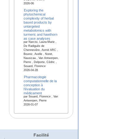
2026-06
Exploring the
phytochemical
complexity of herbal
based products by
untargeted
metabolomics with
turmeric and hawthorn
as case analyses
par Narcisi, Laura-Marie ,
De Radiguès de
Chennevière, Astrid ARC ,
Bourez, Axelle , Noret,
Nausicaa , Van Antwerpen,
Pierre , Delporte, Cédric ,
Souard, Florence
2026-04-28
Pharmacologie
computationnelle de la
conception à
l’évaluation du
médicament
par Souard, Florence , Van
Antwerpen, Pierre
2026-01-07
Facilité