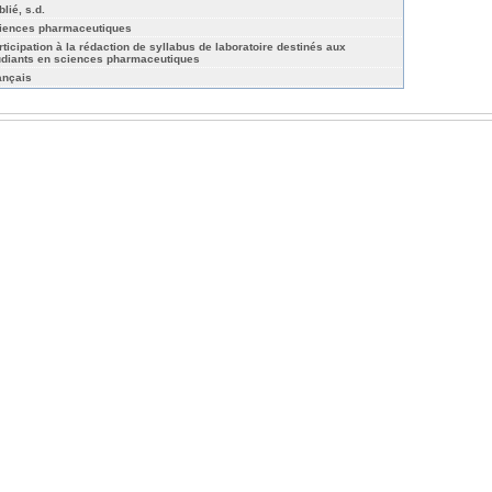
lié, s.d.
iences pharmaceutiques
rticipation à la rédaction de syllabus de laboratoire destinés aux
udiants en sciences pharmaceutiques
ançais