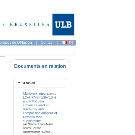
propos de DI-fusion
|
Contact
|
Documents en relation
DI-fusion
Multiblock integration of
LC–HRMS (ESI+/ESI-)
and NMR data
enhances marker
discovery and
composition analysis of
turmeric food
supplements
par Narcisi, Laura-Marie ,
Bourez, Axelle ,
Vanhaverbeke, Cécile ,