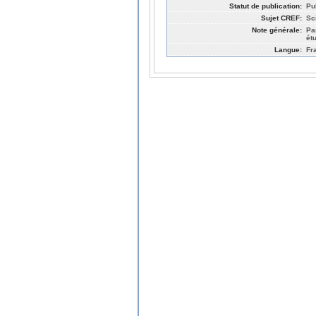
Statut de publication:
Pub
Sujet CREF:
Sc
Note générale:
Pa
ét
Langue:
Fr