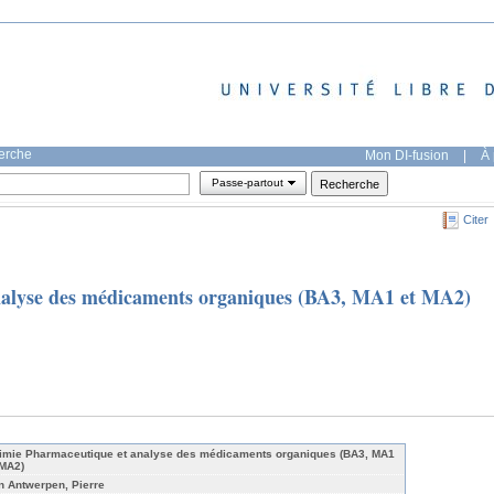
herche
Mon DI-fusion
|
À 
Passe-partout
Citer
nalyse des médicaments organiques (BA3, MA1 et MA2)
imie Pharmaceutique et analyse des médicaments organiques (BA3, MA1
 MA2)
n Antwerpen, Pierre