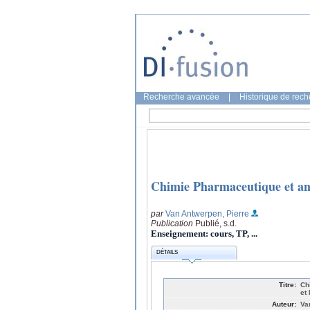
Recherche avancée
|
Historique de rec
Chimie Pharmaceutique et a
par
Van Antwerpen, Pierre
Publication
Publié, s.d.
Enseignement: cours, TP, ...
DÉTAILS
Titre:
Ch
et
Auteur:
Va