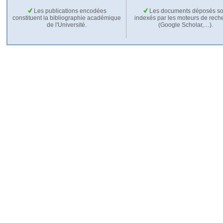
Les publications encodées
Les documents déposés so
constituent la bibliographie académique
indexés par les moteurs de rech
de l'Université.
(Google Scholar,…).