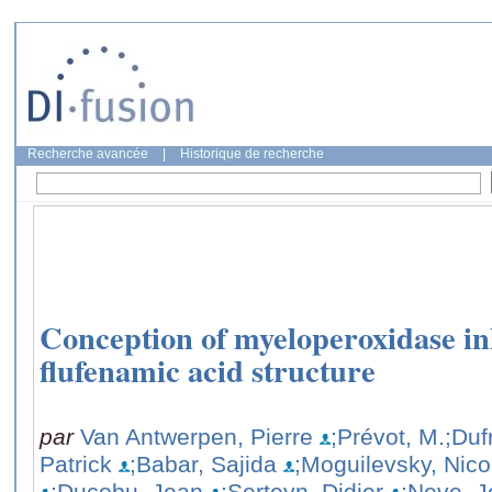
Recherche avancée
|
Historique de recherche
Conception of myeloperoxidase in
flufenamic acid structure
par
Van Antwerpen, Pierre
;Prévot, M.
;Duf
Patrick
;Babar, Sajida
;Moguilevsky, Nico
;Ducobu, Jean
;Serteyn, Didier
;Neve, 