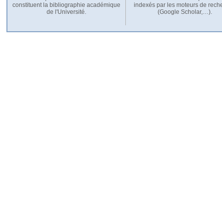
constituent la bibliographie académique
indexés par les moteurs de rech
de l'Université.
(Google Scholar,…).