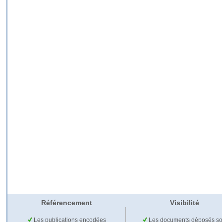
Référencement
Visibilité
Les publications encodées
Les documents déposés so