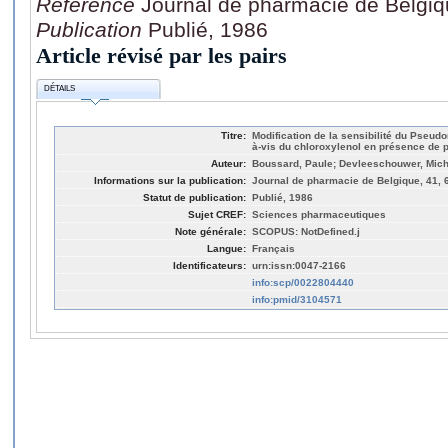
Référence
Journal de pharmacie de Belgiq
Publication
Publié, 1986
Article révisé par les pairs
DÉTAILS
Titre:
Modification de la sensibilité du Pseu
à-vis du chloroxylenol en présence de 
Auteur:
Boussard, Paule; Devleeschouwer, Mich
Informations sur la publication:
Journal de pharmacie de Belgique, 41, 6
Statut de publication:
Publié, 1986
Sujet CREF:
Sciences pharmaceutiques
Note générale:
SCOPUS: NotDefined.j
Langue:
Français
Identificateurs:
urn:issn:0047-2166
info:scp/0022804440
info:pmid/3104571