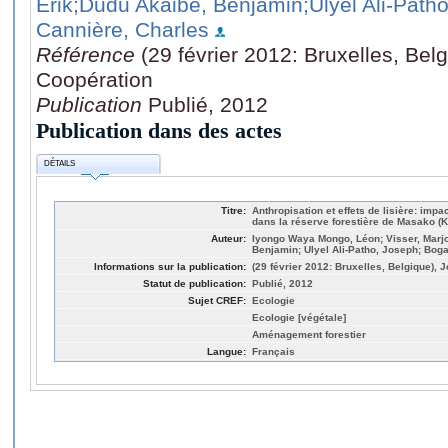
Erik
;Dudu Akaibe, Benjamin
;Ulyel Ali-Path
Cannière, Charles
Référence
(29 février 2012: Bruxelles, Bel
Coopération
Publication
Publié, 2012
Publication dans des actes
DÉTAILS
Titre:
Anthropisation et effets de lisière: impa
dans la réserve forestière de Masako (
Auteur:
Iyongo Waya Mongo, Léon; Visser, Marjo
Benjamin; Ulyel Ali-Patho, Joseph; Boga
Informations sur la publication:
(29 février 2012: Bruxelles, Belgique), 
Statut de publication:
Publié, 2012
Sujet CREF:
Ecologie
Ecologie [végétale]
Aménagement forestier
Langue:
Français