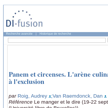
Recherche avancée
|
Historique de recherche
Panem et circenses. L'arène culinai
à l'exclusion
par
Roig, Audrey
;Van Raemdonck, Dan
Référence
Le manger et le dire (19-22 sep
(Université libre de Bruxelles))