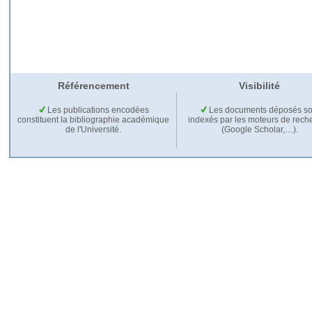
Référencement
Visibilité
Les publications encodées
Les documents déposés so
constituent la bibliographie académique
indexés par les moteurs de rech
de l'Université.
(Google Scholar,…).