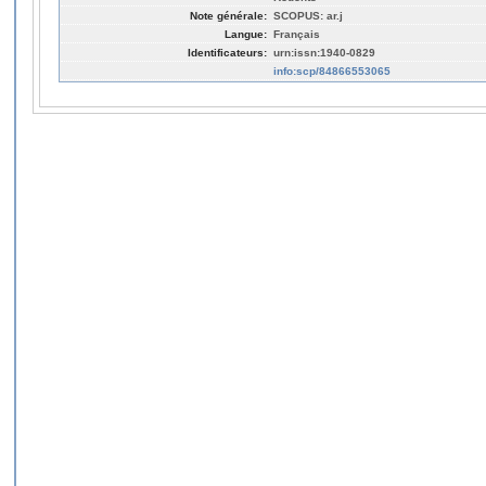
Note générale:
SCOPUS: ar.j
Langue:
Français
Identificateurs:
urn:issn:1940-0829
info:scp/84866553065