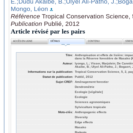
E.
;Dudu Akaibe, B.
;Ulyel Ali-Patho, J.
;Boga
Mongo, Léon
Référence
Tropical Conservation Science, 
Publication
Publié, 2012
Article révisé par les pairs
ACCÈS EN LIGNE
DÉTAILS
CONTENU
STATI
Titre:
Anthropisation et effets de lisière: impa
dans la Réserve forestière de Masako (
Auteur:
Iyongo, L.; Visser, Marjolein; De Canniè
Akaibe, B.; Ulyel Ali-Patho, J.; Bogaer
Informations sur la publication:
Tropical Conservation Science, 5, 2, pa
Statut de publication:
Publié, 2012
Sujet CREF:
Aménagement forestier
Dendrométrie
Ecologie [végétale]
Ecologie
Sciences agronomiques
Sylviculture tropicale
Mots-clés:
Anthropogenic effects
Diversity
Edge effects
Masako
Rodents