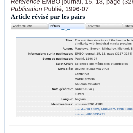
Référence
EMBO journal, 15, 13, page (32
Publication
Publié, 1996-07
Article révisé par les pairs
ACCÈS EN LIGNE
DÉTAILS
CONTENU
STATI
Titre:
The solution structure of the bovine leu
similarity with lentiviral matrix proteins
Auteur:
Matthews, Steven; Mikhailov, Michael; B
Informations sur la publication:
EMBO journal, 15, 13, page (3267-3274)
Statut de publication:
Publié, 1996-07
Sujet CREF:
Sciences bio-médicales et agricoles
Mots-clés:
Bovine leukaemia virus
Lentivirus
Matrix protein
Solution structure
Note générale:
SCOPUS: ar.j
FLWIN
Langue:
Anglais
Identificateurs:
urn:issn:0261-4189
info:doi/10.1002/j.1460-2075.1996.tb006
info:scp/0030035221