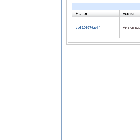
Fichier
Version
doi 109876.pdf
Version pub