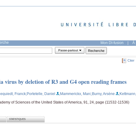
herche
Mon DI-fusion
|
À 
Passe-partout
Citer
ia virus by deletion of R3 and G4 open reading frames
Dequiedt, Franck
;Portetelle, Daniel
;Mammerickx, Marc
;Burny, Arsène
;Kettmann
ademy of Sciences of the United States of America, 91, 24, page (11532-11536)
STATISTIQUES