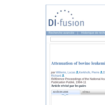
Recherche avancée
|
Historique de rec
Attenuation of bovine leukem
par
Willems, Lucas
;Kerkhofs, Pierre
;
Richard
Référence
Proceedings of the National Ac
Publication
Publié, 1994-11
Article révisé par les pairs
ACCÈS EN LIGNE
DÉTAILS