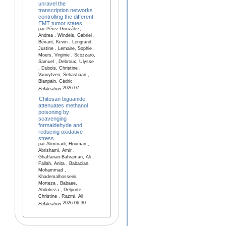
unravel the
transcription networks
controlling the different
EMT tumor states.
par Pérez González,
Andrea , Windels, Gabriel ,
Bévant, Kevin , Lengrand,
Justine , Lemaire, Sophie ,
Moers, Virginie , Scozzaro,
Samuel , Debroux, Ulysse
, Dubois, Christine ,
Vanuytven, Sebastiaan ,
Blanpain, Cédric
2026-07
Publication
Chitosan biguanide
attenuates methanol
poisoning by
scavenging
formaldehyde and
reducing oxidative
stress
par Alimoradi, Houman ,
Abrishami, Amir ,
Ghaffarian-Bahraman, Ali ,
Fallah, Anita , Babacian,
Mohammad ,
Khademalhosseini,
Morteza , Babaee,
Abdolreza , Delporte,
Christine , Razmi, Ali
2026-06-30
Publication