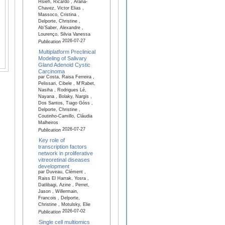
Hsieh, Ricardo , Arana-
Chavez, Victor Elias ,
Massoco, Cristina ,
Delporte, Christine ,
Ab’Saber, Alexandre ,
Lourenço, Silvia Vanessa
2026-07-27
Publication
Multiplatform Preclinical
Modeling of Salivary
Gland Adenoid Cystic
Carcinoma
par Costa, Raisa Ferreira ,
Pelissari, Cibele , M'Rabet,
Nasiha , Rodrigues Lé,
Nayana , Bolaky, Nargis ,
Dos Santos, Tiago Góss ,
Delporte, Christine ,
Coutinho-Camillo, Cláudia
Malheiros
2026-07-27
Publication
Key role of
transcription factors
network in proliferative
vitreoretinal diseases
development
par Duveau, Clément ,
Raiss El Harrak, Yosra ,
Datlibagi, Azine , Perret,
Jason , Willermain,
Francois , Delporte,
Christine , Motulsky, Elie
2026-07-02
Publication
Single cell multiomics