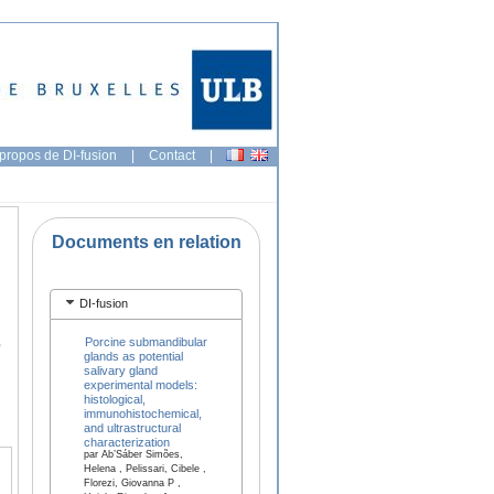
propos de DI-fusion
|
Contact
|
Documents en relation
DI-fusion
,
Porcine submandibular
glands as potential
salivary gland
experimental models:
histological,
immunohistochemical,
and ultrastructural
characterization
par Ab’Sáber Simões,
Helena , Pelissari, Cibele ,
Florezi, Giovanna P ,