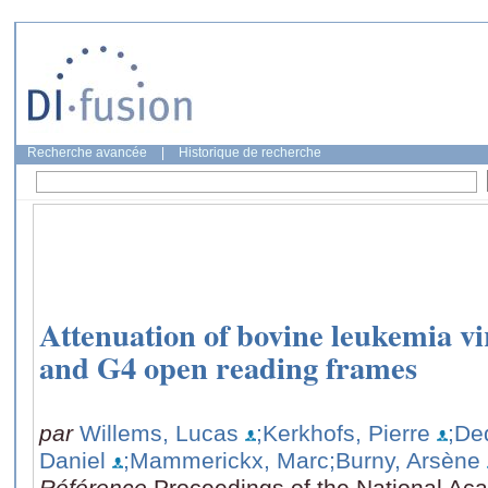
Recherche avancée
|
Historique de recherche
Attenuation of bovine leukemia vi
and G4 open reading frames
par
Willems, Lucas
;Kerkhofs, Pierre
;De
Daniel
;Mammerickx, Marc
;Burny, Arsène
Référence
Proceedings of the National Ac