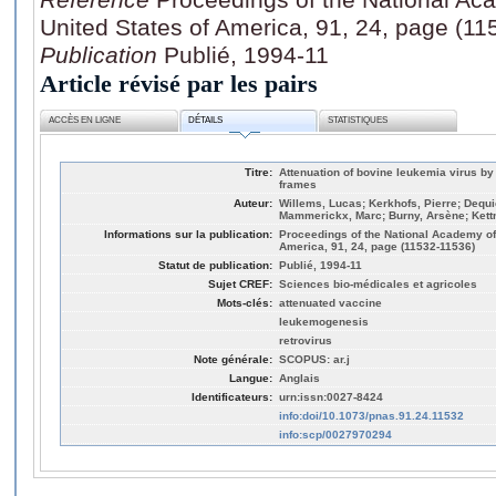
United States of America, 91, 24, page (1
Publication
Publié, 1994-11
Article révisé par les pairs
ACCÈS EN LIGNE
DÉTAILS
STATISTIQUES
Titre:
Attenuation of bovine leukemia virus by
frames
Auteur:
Willems, Lucas; Kerkhofs, Pierre; Dequie
Mammerickx, Marc; Burny, Arsène; Kett
Informations sur la publication:
Proceedings of the National Academy of 
America, 91, 24, page (11532-11536)
Statut de publication:
Publié, 1994-11
Sujet CREF:
Sciences bio-médicales et agricoles
Mots-clés:
attenuated vaccine
leukemogenesis
retrovirus
Note générale:
SCOPUS: ar.j
Langue:
Anglais
Identificateurs:
urn:issn:0027-8424
info:doi/10.1073/pnas.91.24.11532
info:scp/0027970294