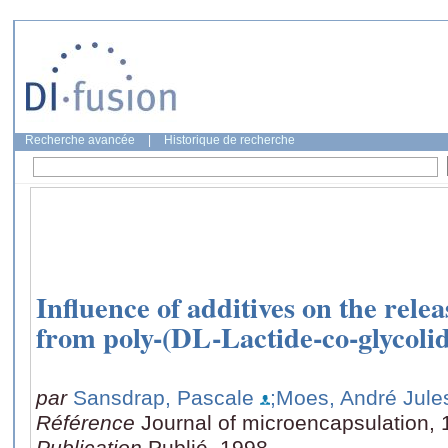
Recherche avancée
|
Historique de recherche
Influence of additives on the relea
from poly-(DL-Lactide-co-glycoli
par
Sansdrap, Pascale
;Moes, André Jule
Référence
Journal of microencapsulation, 
Publication
Publié, 1998