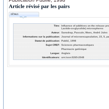
Article révisé par les pairs
DÉTAILS
Titre:
Influence of additives on the release pro
Lactide-co-glycolide) microspheres
Auteur:
Sansdrap, Pascale; Moes, André Jules
Informations sur la publication:
Journal of microencapsulation, 15, 5, p
Statut de publication:
Publié, 1998
Sujet CREF:
Sciences pharmaceutiques
Pharmacie galénique
Langue:
Anglais
Identificateurs:
urn:issn:0265-2048