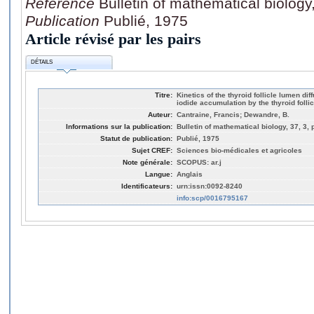
Référence
Bulletin of mathematical biology
Publication
Publié, 1975
Article révisé par les pairs
DÉTAILS
Titre:
Kinetics of the thyroid follicle lumen di
iodide accumulation by the thyroid follicl
Auteur:
Cantraine, Francis; Dewandre, B.
Informations sur la publication:
Bulletin of mathematical biology, 37, 3,
Statut de publication:
Publié, 1975
Sujet CREF:
Sciences bio-médicales et agricoles
Note générale:
SCOPUS: ar.j
Langue:
Anglais
Identificateurs:
urn:issn:0092-8240
info:scp/0016795167