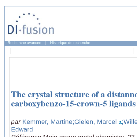
Recherche avancée
|
Historique de recherche
The crystal structure of a distann
carboxybenzo-15-crown-5 ligands
par
Kemmer, Martine
;Gielen, Marcel
;Wil
Edward
Référence
Main group metal chemistry, 23,