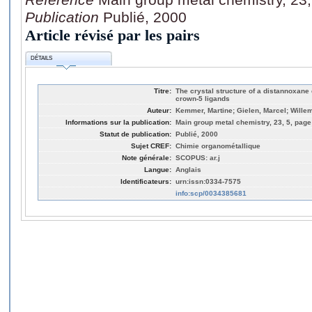
Publication
Publié, 2000
Article révisé par les pairs
DÉTAILS
Titre:
The crystal structure of a distannoxane
crown-5 ligands
Auteur:
Kemmer, Martine; Gielen, Marcel; Wille
Informations sur la publication:
Main group metal chemistry, 23, 5, page
Statut de publication:
Publié, 2000
Sujet CREF:
Chimie organométallique
Note générale:
SCOPUS: ar.j
Langue:
Anglais
Identificateurs:
urn:issn:0334-7575
info:scp/0034385681