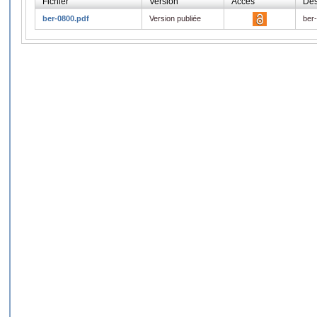
Fichier
Version
Accès
Des
ber-0800.pdf
Version publiée
ber