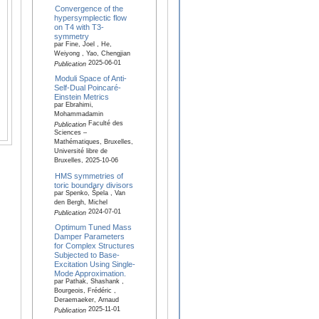
Convergence of the
hypersymplectic flow
on T4 with T3‐
symmetry
par Fine, Joel , He,
Weiyong , Yao, Chengjian
2025-06-01
Publication
Moduli Space of Anti-
Self-Dual Poincaré-
Einstein Metrics
par Ebrahimi,
Mohammadamin
Faculté des
Publication
Sciences –
Mathématiques, Bruxelles,
Université libre de
Bruxelles, 2025-10-06
HMS symmetries of
toric boundary divisors
par Spenko, Špela , Van
den Bergh, Michel
2024-07-01
Publication
Optimum Tuned Mass
Damper Parameters
for Complex Structures
Subjected to Base-
Excitation Using Single-
Mode Approximation.
par Pathak, Shashank ,
Bourgeois, Frédéric ,
Deraemaeker, Arnaud
2025-11-01
Publication