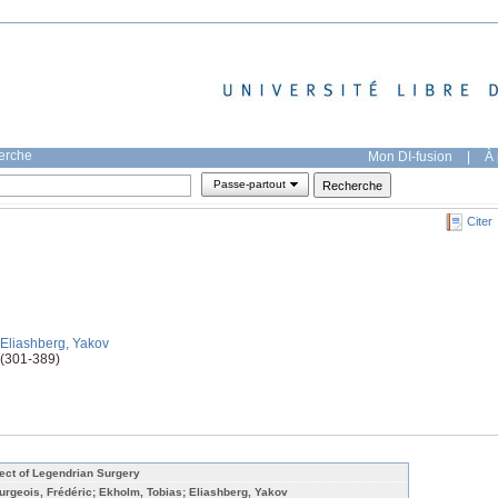
herche
Mon DI-fusion
|
À 
Passe-partout
Citer
;Eliashberg, Yakov
 (301-389)
fect of Legendrian Surgery
urgeois, Frédéric; Ekholm, Tobias; Eliashberg, Yakov