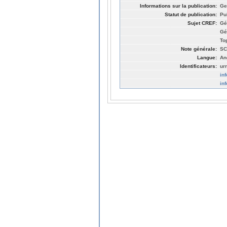
Informations sur la publication:
Ge
Statut de publication:
Pu
Sujet CREF:
Gé
Gé
To
Note générale:
SC
Langue:
An
Identificateurs:
ur
in
in