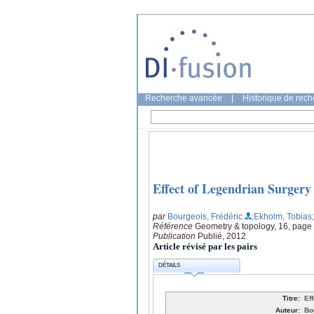
Recherche avancée
|
Historique de rec
Effect of Legendrian Surgery
par
Bourgeois, Frédéric
;Ekholm, Tobias
Référence
Geometry & topology, 16, page
Publication
Publié, 2012
Article révisé par les pairs
DÉTAILS
Titre:
Ef
Auteur:
Bo