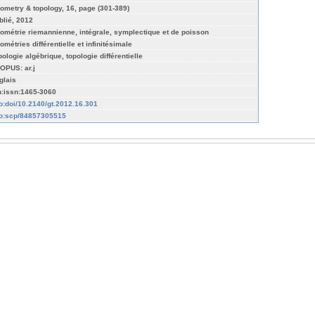
ometry & topology, 16, page (301-389)
blié, 2012
ométrie riemannienne, intégrale, symplectique et de poisson
ométries différentielle et infinitésimale
pologie algébrique, topologie différentielle
OPUS: ar.j
glais
n:issn:1465-3060
fo:doi/10.2140/gt.2012.16.301
fo:scp/84857305515