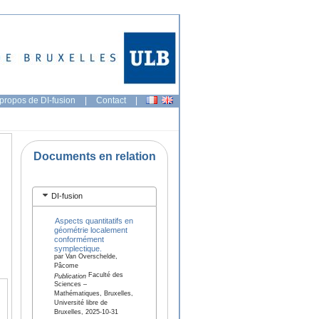
propos de DI-fusion
|
Contact
|
Documents en relation
DI-fusion
Aspects quantitatifs en
géométrie localement
conformément
symplectique.
par Van Overschelde,
Pâcome
Faculté des
Publication
Sciences –
Mathématiques, Bruxelles,
Université libre de
Bruxelles, 2025-10-31