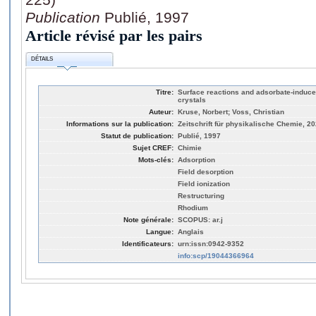
Publication
Publié, 1997
Article révisé par les pairs
DÉTAILS
Titre:
Surface reactions and adsorbate-induc
crystals
Auteur:
Kruse, Norbert; Voss, Christian
Informations sur la publication:
Zeitschrift für physikalische Chemie, 20
Statut de publication:
Publié, 1997
Sujet CREF:
Chimie
Mots-clés:
Adsorption
Field desorption
Field ionization
Restructuring
Rhodium
Note générale:
SCOPUS: ar.j
Langue:
Anglais
Identificateurs:
urn:issn:0942-9352
info:scp/19044366964