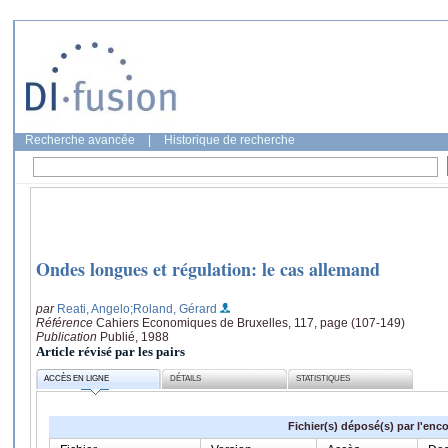
Recherche avancée
|
Historique de recherche
Ondes longues et régulation: le cas allemand
par
Reati, Angelo
;Roland, Gérard
Référence
Cahiers Economiques de Bruxelles, 117, page (107-149)
Publication
Publié, 1988
Article révisé par les pairs
ACCÈS EN LIGNE
DÉTAILS
STATISTIQUES
Fichier(s) déposé(s) par l'enc