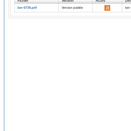
Fichier
Version
Accès
Des
ber-0739.pdf
Version publiée
ber