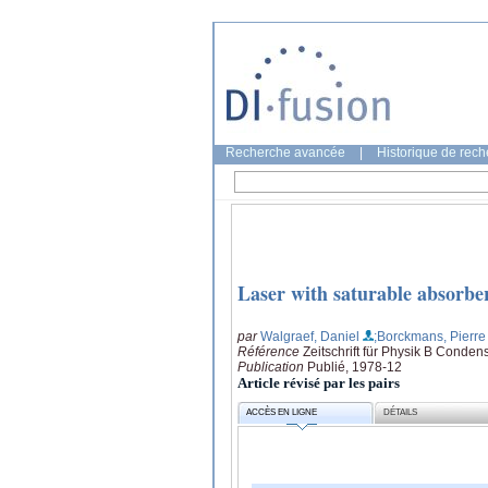
Recherche avancée
|
Historique de rec
Laser with saturable absorbe
par
Walgraef, Daniel
;Borckmans, Pierre
Référence
Zeitschrift für Physik B Conde
Publication
Publié, 1978-12
Article révisé par les pairs
ACCÈS EN LIGNE
DÉTAILS