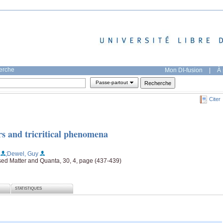
herche
Mon DI-fusion
|
À 
Passe-partout
Citer
rs and tricritical phenomena
;Dewel, Guy
nsed Matter and Quanta, 30, 4, page (437-439)
STATISTIQUES