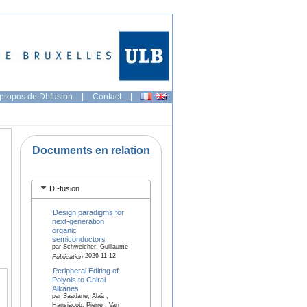
propos de DI-fusion
|
Contact
|
Documents en relation
DI-fusion
Design paradigms for
next-generation
organic
semiconductors
par Schweicher, Guillaume
2026-11-12
Publication
Peripheral Editing of
Polyols to Chiral
Alkanes
par Saadane, Alaâ ,
Hansjacob, Pierre , Van