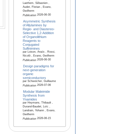
Laethem, Sébastien ,
Audet, Florian , Evano,
Gwilherm
2026-06-30
Publication
Asymmetric Synthesis
of Allylamines by
Regio- and Diastereo-
Selective 1,2-Addition
of Organolithium
Reagents to
Conjugated
Sulfinimines
par Loison, Anaïs , Rossi,
Nicolò , Evano, Gwilherm
2026-06-30
Publication
Design paradigms for
next-generation
organic
semiconductors
par Schweicher, Guillaume
2026-07-06
Publication
Modular Maleimide
Synthesis from
Ynamides
par Heymans, Thibault ,
Durand-Baudet, Loïc ,
Landrain, Yohann , Evano,
Gwilherm
2026-06-15
Publication