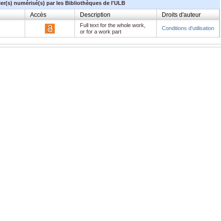
ier(s) numérisé(s) par les Bibliothèques de l'ULB
Accès
Description
Droits d'auteur
Full text for the whole work,
Conditions d'utilisation
or for a work part