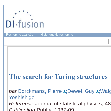
Recherche avancée
|
Historique de recherche
The search for Turing structures
par
Borckmans, Pierre
;Dewel, Guy
;Walg
Yoshishige
Référence
Journal of statistical physics, 
Publication
Publié, 1987-09