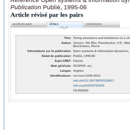
Publication
Publié, 1995-06
Article révisé par les pairs
ACCÈS EN LIGNE
DÉTAILS
STATISTIQUES
Titre:
Turing structures and turbulence in a c
Auteur:
Jensen, Ole Riis; Pannbacker, V.O.; Mos
Borckmans, Pierre
Informations sur la publication:
Open systems & information dynamics, 3
Statut de publication:
Publié, 1995-06
Sujet CREF:
Chimie
Note générale:
SCOPUS: ar.j
Langue:
Anglais
Identificateurs:
urn:issn:1230-1612
info:doi/10.1007/BF02228817
info:scp/34249762609
VX-003243