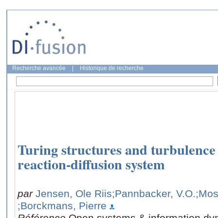
Recherche avancée
|
Historique de recherche
Turing structures and turbulence
reaction-diffusion system
par
Jensen, Ole Riis
;Pannbacker, V.O.
;Mos
;Borckmans, Pierre
Référence
Open systems & information dyn