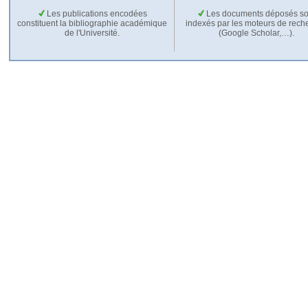
Les publications encodées
Les documents déposés so
constituent la bibliographie académique
indexés par les moteurs de rech
de l'Université.
(Google Scholar,…).