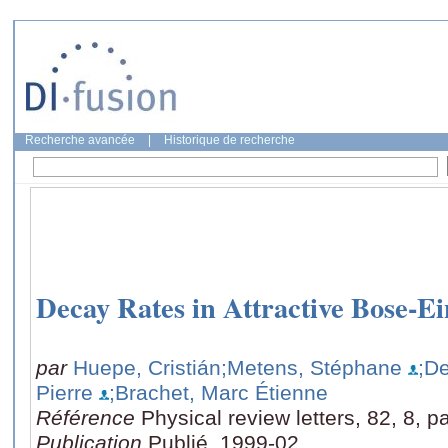
Recherche avancée
|
Historique de recherche
Decay Rates in Attractive Bose-E
par
Huepe, Cristián
;Metens, Stéphane
;D
Pierre
;Brachet, Marc Étienne
Référence
Physical review letters, 82, 8, 
Publication
Publié, 1999-02