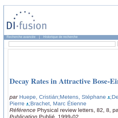
Recherche avancée
|
Historique de recherche
Decay Rates in Attractive Bose-E
par
Huepe, Cristián
;Metens, Stéphane
;D
Pierre
;Brachet, Marc Étienne
Référence
Physical review letters, 82, 8, 
Publication
Publié, 1999-02