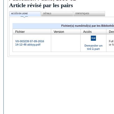
Article révisé par les pairs
ACCÈS EN LIGNE
DÉTAILS
STATISTIQUES
Fichier(s) numérisé(s) par les Biblioth
Fichier
Version
Accès
Des
VX-003239 07-09-2016
Full
14-12-48 abbyy.pdf
or f
Demander un
tiré à part