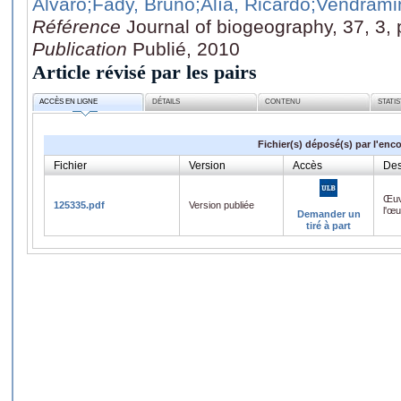
Alvaro
;Fady, Bruno
;Alía, Ricardo
;Vendrami
Référence
Journal of biogeography, 37, 3,
Publication
Publié, 2010
Article révisé par les pairs
ACCÈS EN LIGNE
DÉTAILS
CONTENU
STATI
Fichier(s) déposé(s) par l'enc
Fichier
Version
Accès
Des
Œuv
125335.pdf
Version publiée
l'œ
Demander un
tiré à part