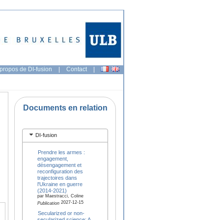
propos de DI-fusion
|
Contact
|
Documents en relation
DI-fusion
Prendre les armes :
engagement,
désengagement et
reconfiguration des
trajectoires dans
l'Ukraine en guerre
(2014-2021)
par Maestracci, Coline
2027-12-15
Publication
Secularized or non-
secularized science: A