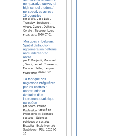
comparative survey of
high school students’
perspectives across
18 countries
par Wolfs, Jose-Luis ,
Tremblay, Stéphanie ,
Altepe, Cansu , Delhaye,
Coralie , Tisseyre, Laure
2026-07-01
Publication
Mosques in Belgium:
Spatial distribution,
agglomeration patterns
and underserved
areas
par El Boujjoufi, Mohamed
, Saadi, Ismaïl , Torrekens,
Corinne , Teller, Jacques
2026-07-01
Publication
La fabrique des
migrations irrégulières
par les chiffres :
construction et
évolution d'un
instrument statistique
européen
par Adam, Pauline
Faculté de
Publication
Philosophie et Sciences
sociales - Sciences
politiques et sociales,
Bruxelles, Ecole Normale
Supérieure - PSL, 2026-06-
10