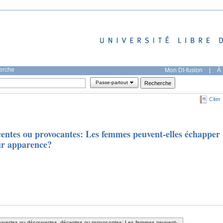
herche
Mon DI-fusion
|
À 
Passe-partout
Citer
centes ou provocantes: Les femmes peuvent-elles échapper
eur apparence?
uvertes ou découvertes, décentes ou provocantes: Les femmes peuvent-