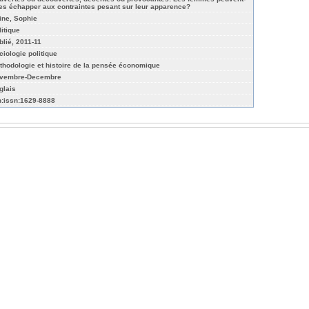
les échapper aux contraintes pesant sur leur apparence?
ine, Sophie
litique
blié, 2011-11
ciologie politique
thodologie et histoire de la pensée économique
vembre-Decembre
glais
n:issn:1629-8888