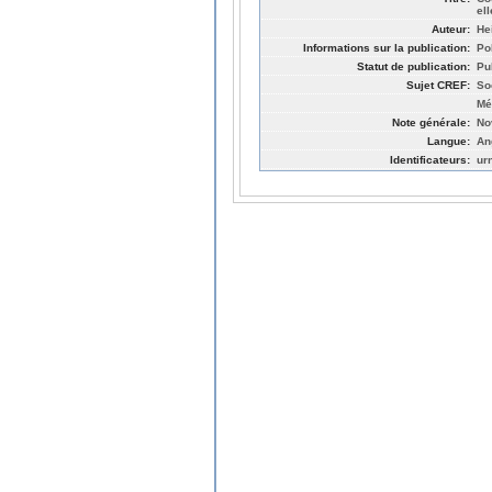
el
Auteur:
He
Informations sur la publication:
Po
Statut de publication:
Pu
Sujet CREF:
So
Mé
Note générale:
No
Langue:
An
Identificateurs:
ur