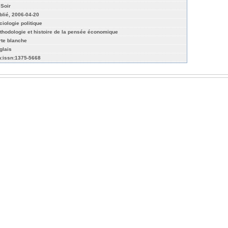
 Soir
blié, 2006-04-20
ciologie politique
thodologie et histoire de la pensée économique
rte blanche
glais
n:issn:1375-5668