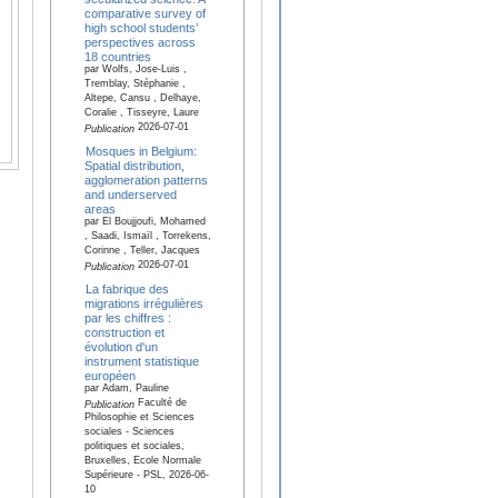
comparative survey of
high school students’
perspectives across
18 countries
par Wolfs, Jose-Luis ,
Tremblay, Stéphanie ,
Altepe, Cansu , Delhaye,
Coralie , Tisseyre, Laure
2026-07-01
Publication
Mosques in Belgium:
Spatial distribution,
agglomeration patterns
and underserved
areas
par El Boujjoufi, Mohamed
, Saadi, Ismaïl , Torrekens,
Corinne , Teller, Jacques
2026-07-01
Publication
La fabrique des
migrations irrégulières
par les chiffres :
construction et
évolution d'un
instrument statistique
européen
par Adam, Pauline
Faculté de
Publication
Philosophie et Sciences
sociales - Sciences
politiques et sociales,
Bruxelles, Ecole Normale
Supérieure - PSL, 2026-06-
10