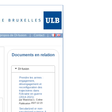
propos de DI-fusion
|
Contact
|
Documents en relation
DI-fusion
Prendre les armes :
engagement,
désengagement et
reconfiguration des
trajectoires dans
l'Ukraine en guerre
(2014-2021)
par Maestracci, Coline
2027-12-15
Publication
Secularized or non-
secularized science: A