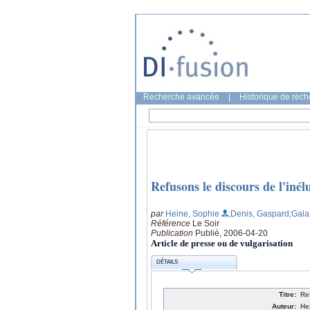
Recherche avancée
|
Historique de rec
Refusons le discours de l'inél
par
Heine, Sophie
;Denis, Gaspard
;Gala
Référence
Le Soir
Publication
Publié, 2006-04-20
Article de presse ou de vulgarisation
DÉTAILS
Titre:
Re
Auteur:
He