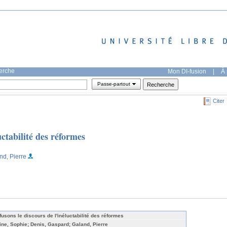
herche
Mon DI-fusion
|
À 
Passe-partout
Citer
uctabilité des réformes
nd, Pierre
fusons le discours de l'inéluctabilité des réformes
ine, Sophie; Denis, Gaspard; Galand, Pierre