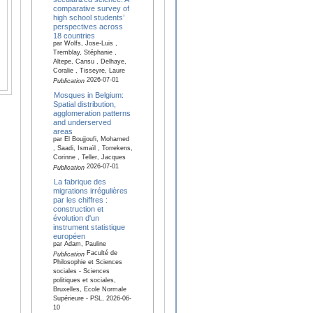
comparative survey of
high school students’
perspectives across
18 countries
par Wolfs, Jose-Luis ,
Tremblay, Stéphanie ,
Altepe, Cansu , Delhaye,
Coralie , Tisseyre, Laure
2026-07-01
Publication
Mosques in Belgium:
Spatial distribution,
agglomeration patterns
and underserved
areas
par El Boujjoufi, Mohamed
, Saadi, Ismaïl , Torrekens,
Corinne , Teller, Jacques
2026-07-01
Publication
La fabrique des
migrations irrégulières
par les chiffres :
construction et
évolution d'un
instrument statistique
européen
par Adam, Pauline
Faculté de
Publication
Philosophie et Sciences
sociales - Sciences
politiques et sociales,
Bruxelles, Ecole Normale
Supérieure - PSL, 2026-06-
10