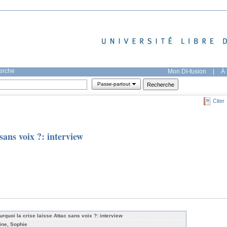
herche
Mon DI-fusion
|
À 
Passe-partout
Citer
 sans voix ?: interview
urquoi la crise laisse Attac sans voix ?: interview
ine, Sophie