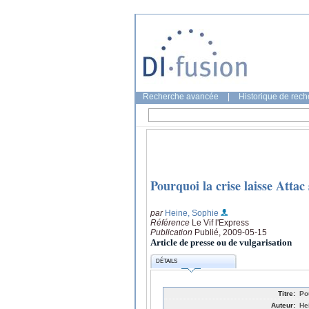
Recherche avancée
|
Historique de rec
Pourquoi la crise laisse Attac
par
Heine, Sophie
Référence
Le Vif l'Express
Publication
Publié, 2009-05-15
Article de presse ou de vulgarisation
DÉTAILS
Titre:
Po
Auteur:
He