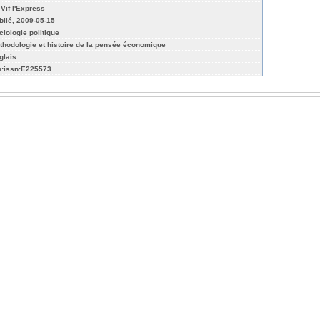
 Vif l'Express
blié, 2009-05-15
ciologie politique
thodologie et histoire de la pensée économique
glais
n:issn:E225573