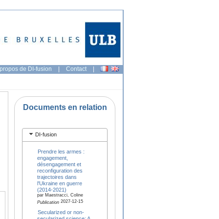
propos de DI-fusion
|
Contact
|
Documents en relation
DI-fusion
Prendre les armes :
engagement,
désengagement et
reconfiguration des
trajectoires dans
l'Ukraine en guerre
(2014-2021)
par Maestracci, Coline
2027-12-15
Publication
Secularized or non-
secularized science: A