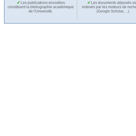
Les publications encodées
Les documents déposés so
constituent la bibliographie académique
indexés par les moteurs de rech
de l'Université.
(Google Scholar,…).