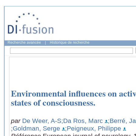
Recherche avancée
|
Historique de recherche
Environmental influences on activi
states of consciousness.
par
De Weer, A-S
;Da Ros, Marc
;Berré, J
;Goldman, Serge
;Peigneux, Philippe
Référence
European journal of neurology, 