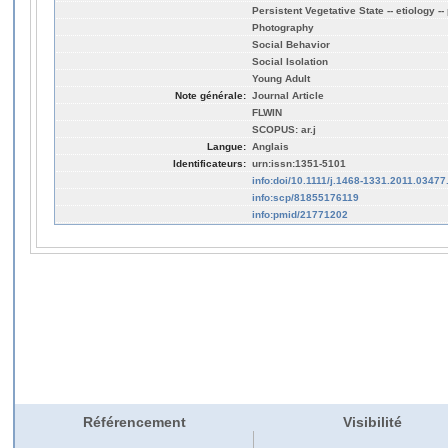
Persistent Vegetative State -- etiology -
Photography
Social Behavior
Social Isolation
Young Adult
Note générale:
Journal Article
FLWIN
SCOPUS: ar.j
Langue:
Anglais
Identificateurs:
urn:issn:1351-5101
info:doi/10.1111/j.1468-1331.2011.03477
info:scp/81855176119
info:pmid/21771202
Référencement
Visibilité