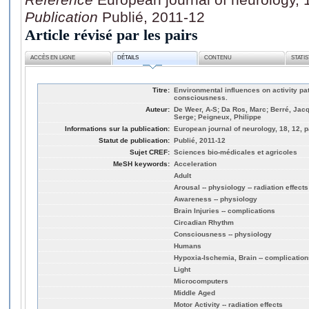
Publication
Publié, 2011-12
Article révisé par les pairs
ACCÈS EN LIGNE
DÉTAILS
CONTENU
STATI
Titre:
Environmental influences on activity pat
consciousness.
Auteur:
De Weer, A-S; Da Ros, Marc; Berré, Jacq
Serge; Peigneux, Philippe
Informations sur la publication:
European journal of neurology, 18, 12, 
Statut de publication:
Publié, 2011-12
Sujet CREF:
Sciences bio-médicales et agricoles
MeSH keywords:
Acceleration
Adult
Arousal -- physiology -- radiation effects
Awareness -- physiology
Brain Injuries -- complications
Circadian Rhythm
Consciousness -- physiology
Humans
Hypoxia-Ischemia, Brain -- complication
Light
Microcomputers
Middle Aged
Motor Activity -- radiation effects