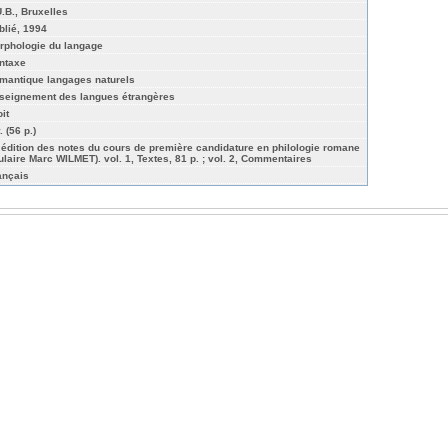
U.B., Bruxelles
blié, 1994
rphologie du langage
ntaxe
mantique langages naturels
seignement des langues étrangères
it
. (56 p.)
 édition des notes du cours de première candidature en philologie romane
itulaire Marc WILMET). vol. 1, Textes, 81 p. ; vol. 2, Commentaires
ançais