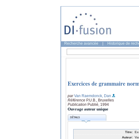
Recherche avancée
|
Historique de rec
Exercices de grammaire norm
par
Van Raemdonck, Dan
Référence
P.U.B., Bruxelles
Publication
Publié, 1994
Ouvrage auteur unique
DÉTAILS
Titre:
Ex
Auteur:
Va