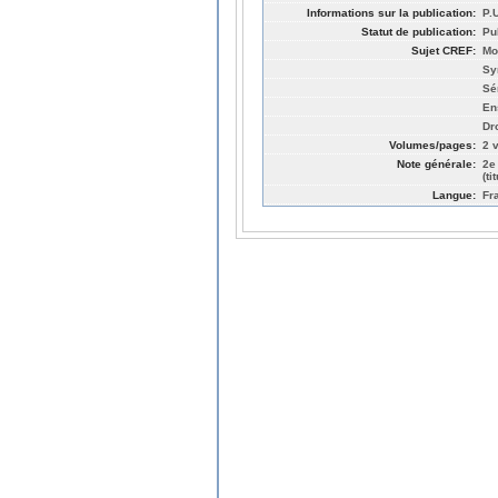
Informations sur la publication:
P.
Statut de publication:
Pu
Sujet CREF:
Mo
Sy
Sé
En
Dro
Volumes/pages:
2 v
Note générale:
2e
(t
Langue:
Fr