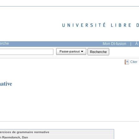
herche
Mon DI-fusion
|
À 
Passe-partout
Citer
ative
ercices de grammaire normative
n Raemdonck, Dan