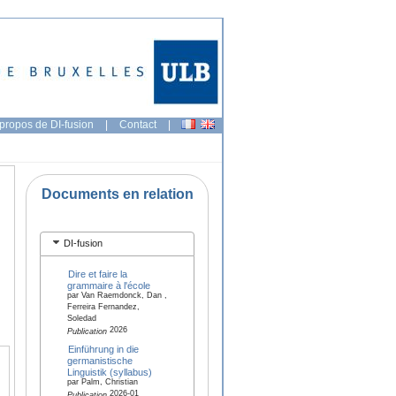
propos de DI-fusion
|
Contact
|
Documents en relation
DI-fusion
Dire et faire la
grammaire à l'école
par Van Raemdonck, Dan ,
Ferreira Fernandez,
Soledad
2026
Publication
Einführung in die
germanistische
Linguistik (syllabus)
par Palm, Christian
2026-01
Publication