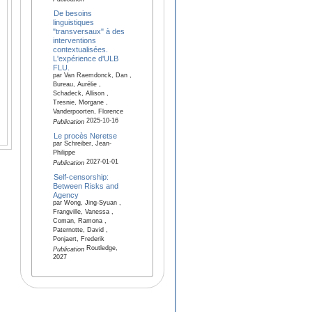
De besoins
linguistiques
"transversaux" à des
interventions
contextualisées.
L'expérience d'ULB
FLU.
par Van Raemdonck, Dan ,
Bureau, Aurélie ,
Schadeck, Allison ,
Tresnie, Morgane ,
Vanderpoorten, Florence
2025-10-16
Publication
Le procès Neretse
par Schreiber, Jean-
Philippe
2027-01-01
Publication
Self-censorship:
Between Risks and
Agency
par Wong, Jing-Syuan ,
Frangville, Vanessa ,
Coman, Ramona ,
Paternotte, David ,
Ponjaert, Frederik
Routledge,
Publication
2027