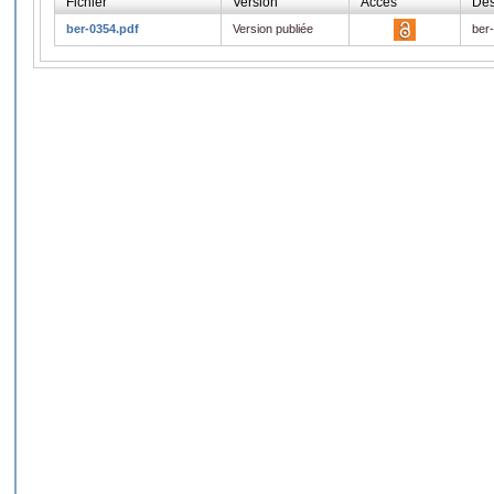
Fichier
Version
Accès
Des
ber-0354.pdf
Version publiée
ber