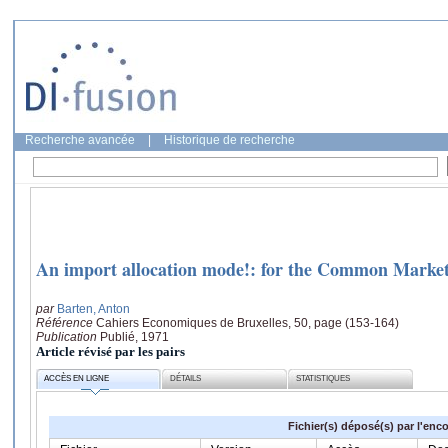
Recherche avancée
|
Historique de recherche
An import allocation mode!: for the Common Marke
par
Barten, Anton
Référence
Cahiers Economiques de Bruxelles, 50, page (153-164)
Publication
Publié, 1971
Article révisé par les pairs
ACCÈS EN LIGNE
DÉTAILS
STATISTIQUES
Fichier(s) déposé(s) par l'enc