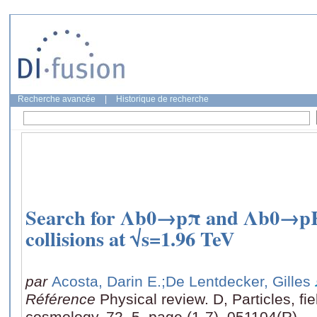
Recherche avancée
|
Historique de recherche
Search for Λb0→pπ and Λb0→pK 
collisions at √s=1.96 TeV
par
Acosta, Darin E.
;De Lentdecker, Gilles
Référence
Physical review. D, Particles, fie
cosmology, 72, 5, page (1-7), 051104(R)