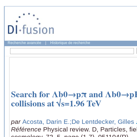
Recherche avancée
|
Historique de recherche
Search for Λb0→pπ and Λb0→pK 
collisions at √s=1.96 TeV
par
Acosta, Darin E.
;De Lentdecker, Gilles
Référence
Physical review. D, Particles, fie
cosmology, 72, 5, page (1-7), 051104(R)