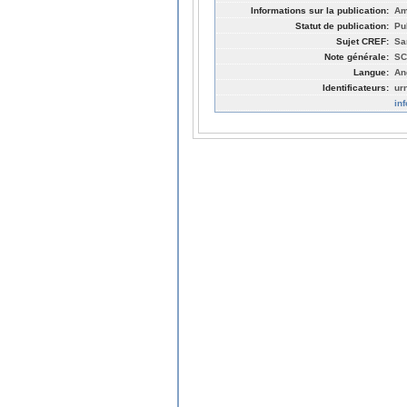
Informations sur la publication:
Am
Statut de publication:
Pu
Sujet CREF:
Sa
Note générale:
SC
Langue:
An
Identificateurs:
ur
in