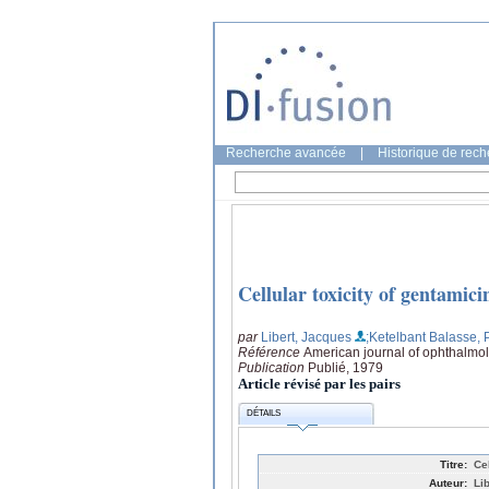
Recherche avancée
|
Historique de rec
Cellular toxicity of gentamici
par
Libert, Jacques
;Ketelbant Balasse, 
Référence
American journal of ophthalmol
Publication
Publié, 1979
Article révisé par les pairs
DÉTAILS
Titre:
Ce
Auteur:
Li