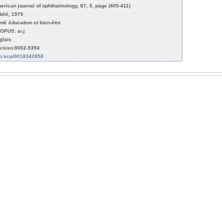
erican journal of ophthalmology, 87, 3, page (405-411)
blié, 1979
nté éducation et bien-être
OPUS: ar.j
glais
n:issn:0002-9394
fo:scp/0018342858