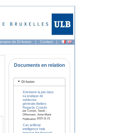
propos de DI-fusion
|
Contact
|
Documents en relation
DI-fusion
Entretenir la joie dans
sa pratique de
médecine
générale:Ateliers
Regards Croisés
par Cumps, Sarah ,
Offermans, Anne-Marie
2025-11-21
Publication
Can artificial
intelligence help
improve the financial