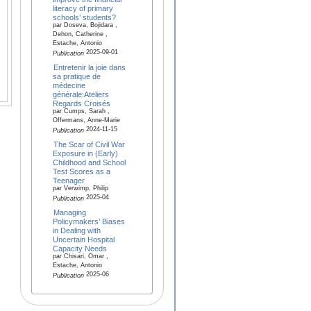
literacy of primary
schools’ students?
par Doseva, Bojidara ,
Dehon, Catherine ,
Estache, Antonio
2025-09-01
Publication
Entretenir la joie dans
sa pratique de
médecine
générale:Ateliers
Regards Croisés
par Cumps, Sarah ,
Offermans, Anne-Marie
2024-11-15
Publication
The Scar of Civil War
Exposure in (Early)
Childhood and School
Test Scores as a
Teenager
par Verwimp, Philip
2025-04
Publication
Managing
Policymakers’ Biases
in Dealing with
Uncertain Hospital
Capacity Needs
par Chisari, Omar ,
Estache, Antonio
2025-06
Publication