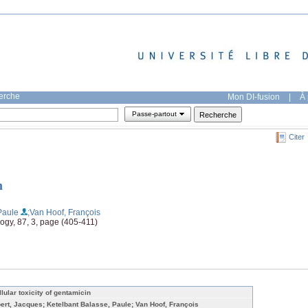
herche
Mon DI-fusion
|
À 
Passe-partout
Citer
n
Paule
;Van Hoof, François
ogy, 87, 3, page (405-411)
llular toxicity of gentamicin
bert, Jacques; Ketelbant Balasse, Paule; Van Hoof, François