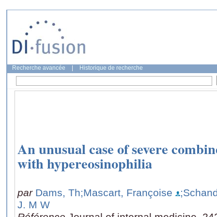
Recherche avancée
|
Historique de recherche
An unusual case of severe combi
with hypereosinophilia
par
Dams, Th
;Mascart, Françoise
;Schand
J. M W
Référence
Journal of internal medicine, 24