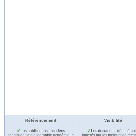
Référencement
Visibilité
Les publications encodées
Les documents déposés so
constituent la bibliographie académique
indexés par les moteurs de rech