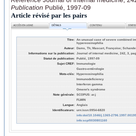
Publication
Publié, 1997-09
Article révisé par les pairs
ACCÈS EN LIGNE
DÉTAILS
CONTENU
STATI
Titre:
An unusual case of severe combined i
hypereosinophilia
Auteur:
Dams, Th; Mascart, Françoise; Schanden
Informations sur la publication:
Journal of internal medicine, 242, 3, pa
Statut de publication:
Publié, 1997-09
Sujet CREF:
Immunologie
Gastro-entérologie
Mots-clés:
Hypereosinophilia
Immunodeficiency
Interferon gamma
Omenn's syndrome
Note générale:
SCOPUS: ar.j
FLWIN
Langue:
Anglais
Identificateurs:
urn:issn:0954-6820
info:doi/10.1046/j.1365-2796.1997.0019
info:scp/0030801160