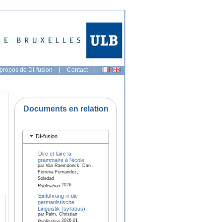
propos de DI-fusion
|
Contact
|
Documents en relation
DI-fusion
Dire et faire la
grammaire à l'école
par Van Raemdonck, Dan ,
Ferreira Fernandez,
Soledad
2026
Publication
Einführung in die
germanistische
Linguistik (syllabus)
par Palm, Christian
2026-01
Publication