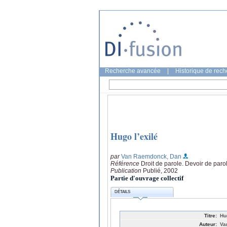
Recherche avancée
|
Historique de rec
Hugo l’exilé
par
Van Raemdonck, Dan
Référence
Droit de parole. Devoir de paro
Publication
Publié, 2002
Partie d'ouvrage collectif
DÉTAILS
Titre:
Hu
Auteur:
Va