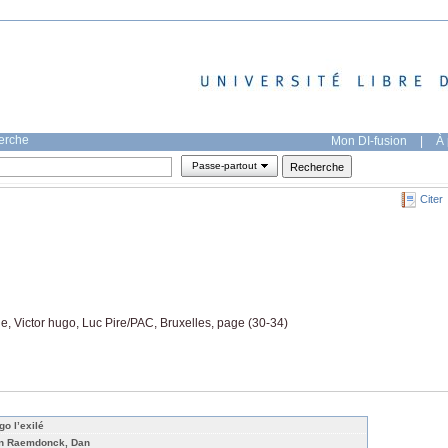
herche
Mon DI-fusion
|
À 
Passe-partout
Citer
le, Victor hugo, Luc Pire/PAC, Bruxelles, page (30-34)
go l’exilé
n Raemdonck, Dan