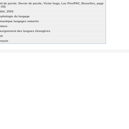
oit de parole. Devoir de parole, Victor hugo, Luc Pire/PAC, Bruxelles, page
0-34)
blié, 2002
rphologie du langage
mantique langages naturels
ntaxe
seignement des langues étrangères
it
ançais