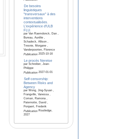
De besoins
linguistiques
"transversaux" à des
interventions
contextualisées.
L'expérience d'ULB
FLU.
par Van Raemdonck, Dan ,
Bureau, Aurélie ,
Schadeck, Allison ,
Tresnie, Morgane ,
Vanderpoorten, Florence
2025-10-16
Publication
Le procès Neretse
par Schreiber, Jean-
Philippe
2027-01-01
Publication
Self-censorship:
Between Risks and
Agency
par Wong, Jing-Syuan ,
Frangville, Vanessa ,
Coman, Ramona ,
Paternotte, David ,
Ponjaert, Frederik
Routledge,
Publication
2027