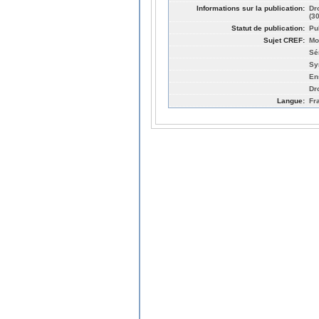
Informations sur la publication:
Dr
(3
Statut de publication:
Pu
Sujet CREF:
Mo
Sé
Sy
En
Dro
Langue:
Fr