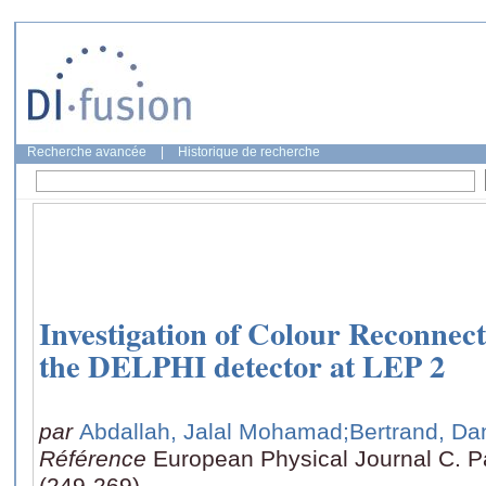
Recherche avancée
|
Historique de recherche
Investigation of Colour Reconnec
the DELPHI detector at LEP 2
par
Abdallah, Jalal Mohamad
;Bertrand, Da
Référence
European Physical Journal C. Pa
(249-269)