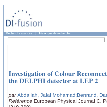
Recherche avancée
|
Historique de recherche
Investigation of Colour Reconnec
the DELPHI detector at LEP 2
par
Abdallah, Jalal Mohamad
;Bertrand, Da
Référence
European Physical Journal C. Pa
(249-269)