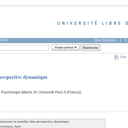
herche
Mon DI-fusion
|
À 
Passe-partout
Citer
perspective dynamique
de Psychologie (March 29: Université Paris 5 (France))
nscience et contrôle: Une perspective dynamique
eeremans, Axel