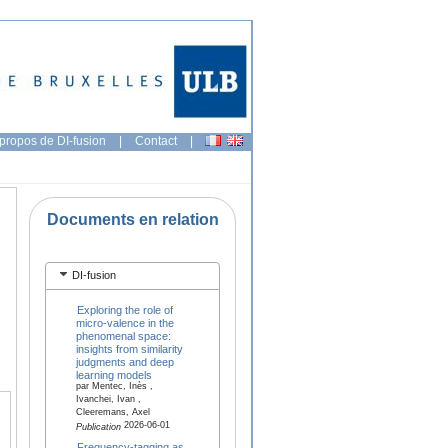
propos de DI-fusion
|
Contact
|
Documents en relation
DI-fusion
Exploring the role of
micro-valence in the
phenomenal space:
insights from similarity
judgments and deep
learning models
par Mentec, Inès ,
Ivanchei, Ivan ,
Cleeremans, Axel
2026-06-01
Publication
Frequency-tagging as