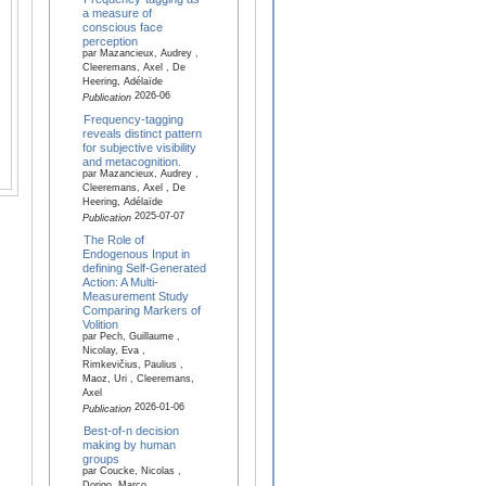
a measure of
conscious face
perception
par Mazancieux, Audrey ,
Cleeremans, Axel , De
Heering, Adélaïde
2026-06
Publication
Frequency-tagging
reveals distinct pattern
for subjective visibility
and metacognition.
par Mazancieux, Audrey ,
Cleeremans, Axel , De
Heering, Adélaïde
2025-07-07
Publication
The Role of
Endogenous Input in
defining Self-Generated
Action: A Multi-
Measurement Study
Comparing Markers of
Volition
par Pech, Guillaume ,
Nicolay, Eva ,
Rimkevičius, Paulius ,
Maoz, Uri , Cleeremans,
Axel
2026-01-06
Publication
Best-of-n decision
making by human
groups
par Coucke, Nicolas ,