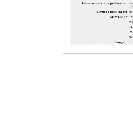
Informations sur la publication:
In
(F
Statut de publication:
No
Sujet CREF:
Fo
Mo
Et
Ps
Ne
Langue:
Fr