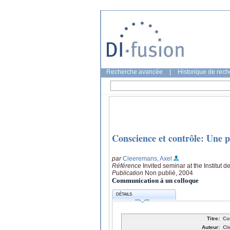
Recherche avancée
|
Historique de rec
Conscience et contrôle: Une 
par
Cleeremans, Axel
Référence
Invited seminar at the Institut 
Publication
Non publié, 2004
Communication à un colloque
DÉTAILS
Titre:
Co
Auteur:
Cl