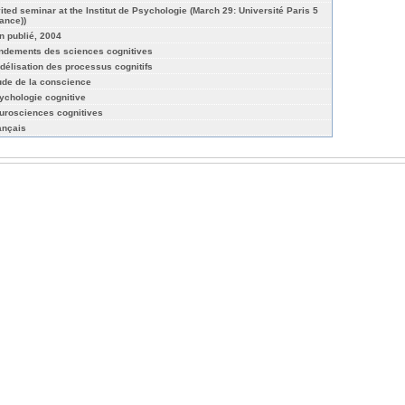
vited seminar at the Institut de Psychologie (March 29: Université Paris 5
rance))
n publié, 2004
ndements des sciences cognitives
délisation des processus cognitifs
ude de la conscience
ychologie cognitive
urosciences cognitives
ançais