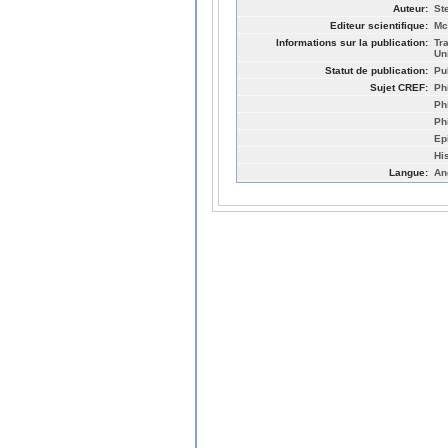
Auteur:
St
Editeur scientifique:
Mc
Informations sur la publication:
Tr
Un
Statut de publication:
Pu
Sujet CREF:
Ph
Ph
Ph
Ep
Hi
Langue:
An