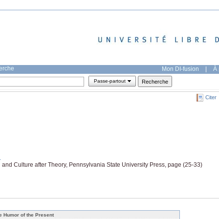
herche
Mon DI-fusion
|
À 
Passe-partout
Citer
.
and Culture after Theory, Pennsylvania State University Press, page (25-33)
e Humor of the Present