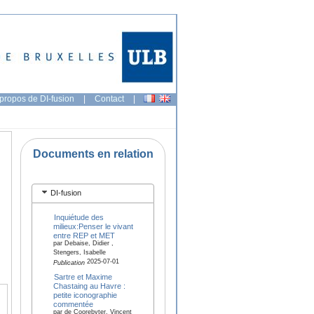
propos de DI-fusion
|
Contact
|
Documents en relation
DI-fusion
Inquiétude des
milieux:Penser le vivant
entre REP et MET
par Debaise, Didier ,
Stengers, Isabelle
2025-07-01
Publication
Sartre et Maxime
Chastaing au Havre :
petite iconographie
commentée
par de Coorebyter, Vincent