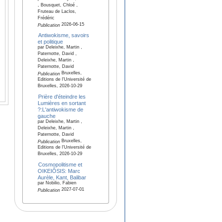
, Bousquet, Chloé ,
Fruteau de Laclos,
Frédéric
2026-06-15
Publication
Antiwokisme, savoirs
et politique
par Deleixhe, Martin ,
Paternotte, David ,
Deleixhe, Martin ,
Paternotte, David
Bruxelles,
Publication
Editions de l'Université de
Bruxelles, 2026-10-29
Prière d'éteindre les
Lumières en sortant
?:L'antiwokisme de
gauche
par Deleixhe, Martin ,
Deleixhe, Martin ,
Paternotte, David
Bruxelles,
Publication
Editions de l'Université de
Bruxelles, 2026-10-29
Cosmopolitisme et
OIKEIÔSIS: Marc
Aurèle, Kant, Balibar
par Nobilio, Fabien
2027-07-01
Publication