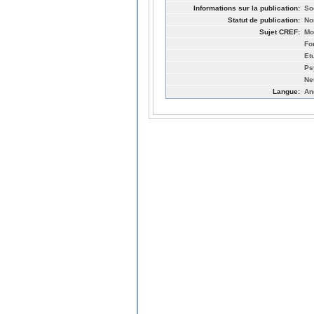
Informations sur la publication:
So
Statut de publication:
No
Sujet CREF:
Mo
Fo
Et
Ps
Ne
Langue:
An