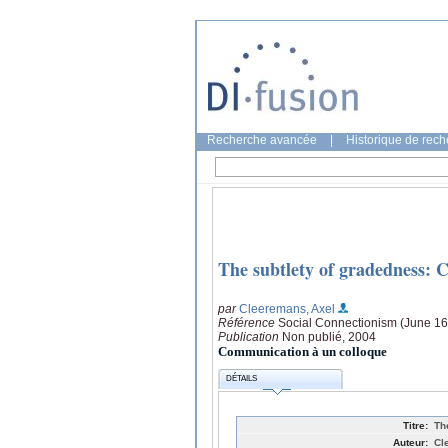
Recherche avancée
|
Historique de rec
The subtlety of gradedness: C
par
Cleeremans, Axel
Référence
Social Connectionism (June 16
Publication
Non publié, 2004
Communication à un colloque
DÉTAILS
Titre:
Th
Auteur:
Cl