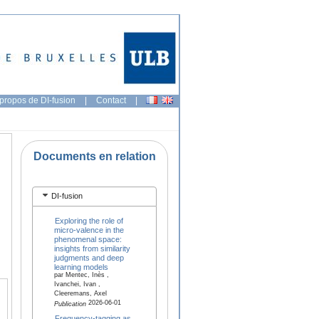
propos de DI-fusion
|
Contact
|
Documents en relation
DI-fusion
Exploring the role of
micro-valence in the
phenomenal space:
insights from similarity
judgments and deep
learning models
par Mentec, Inès ,
Ivanchei, Ivan ,
Cleeremans, Axel
2026-06-01
Publication
Frequency-tagging as