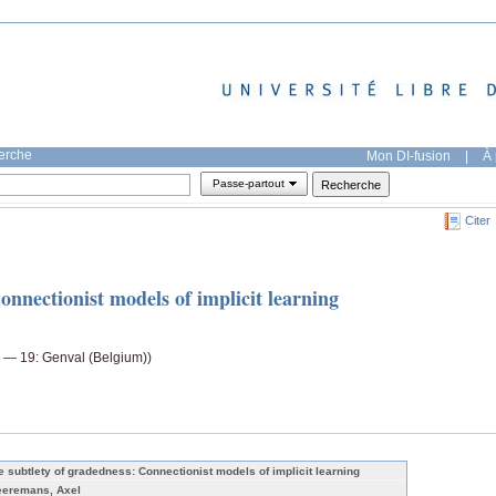
herche
Mon DI-fusion
|
À 
Passe-partout
Citer
onnectionist models of implicit learning
 — 19: Genval (Belgium))
e subtlety of gradedness: Connectionist models of implicit learning
eeremans, Axel