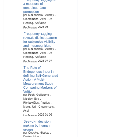
a measure of
conscious face
perception
par Mazancieux, Audrey ,
Cleeremans, Axel , De
Heering, Adélaïde
2026-06
Publication
Frequency-tagging
reveals distinct pattern
for subjective visibility
and metacognition.
par Mazancieux, Audrey ,
Cleeremans, Axel , De
Heering, Adélaïde
2025-07-07
Publication
The Role of
Endogenous Input in
defining Self-Generated
Action: A Multi-
Measurement Study
Comparing Markers of
Volition
par Pech, Guillaume ,
Nicolay, Eva ,
Rimkevičius, Paulius ,
Maoz, Uri , Cleeremans,
Axel
2026-01-06
Publication
Best-of-n decision
making by human
groups
par Coucke, Nicolas ,