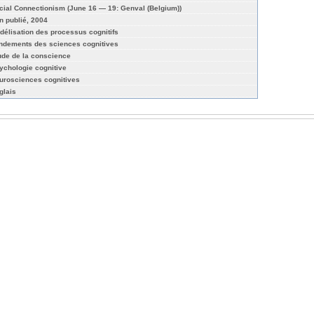
cial Connectionism (June 16 — 19: Genval (Belgium))
n publié, 2004
délisation des processus cognitifs
ndements des sciences cognitives
ude de la conscience
ychologie cognitive
urosciences cognitives
glais