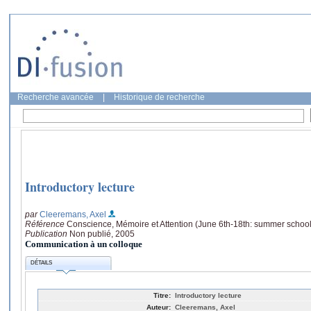
Recherche avancée
|
Historique de recherche
Introductory lecture
par
Cleeremans, Axel
Référence
Conscience, Mémoire et Attention (June 6th-18th: summer school
Publication
Non publié, 2005
Communication à un colloque
DÉTAILS
Titre:
Introductory lecture
Auteur:
Cleeremans, Axel