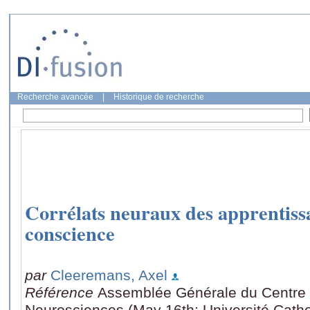
Recherche avancée
|
Historique de recherche
Corrélats neuraux des apprentissa
conscience
par
Cleeremans, Axel
Référence
Assemblée Générale du Centre
Neurosciences (May 16th: Université Catho