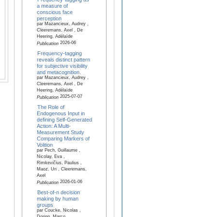
a measure of
conscious face
perception
par Mazancieux, Audrey ,
Cleeremans, Axel , De
Heering, Adélaïde
2026-06
Publication
Frequency-tagging
reveals distinct pattern
for subjective visibility
and metacognition.
par Mazancieux, Audrey ,
Cleeremans, Axel , De
Heering, Adélaïde
2025-07-07
Publication
The Role of
Endogenous Input in
defining Self-Generated
Action: A Multi-
Measurement Study
Comparing Markers of
Volition
par Pech, Guillaume ,
Nicolay, Eva ,
Rimkevičius, Paulius ,
Maoz, Uri , Cleeremans,
Axel
2026-01-06
Publication
Best-of-n decision
making by human
groups
par Coucke, Nicolas ,