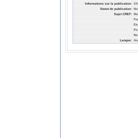
Informations sur la publication:
XX
Statut de publication:
No
Sujet CREF:
Mo
Fo
Et
Ps
Ne
Langue:
An