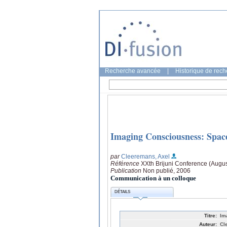
Recherche avancée
|
Historique de rec
Imaging Consciousness: Spac
par
Cleeremans, Axel
Référence
XXth Brijuni Conference (August
Publication
Non publié, 2006
Communication à un colloque
DÉTAILS
Titre:
Im
Auteur:
Cl