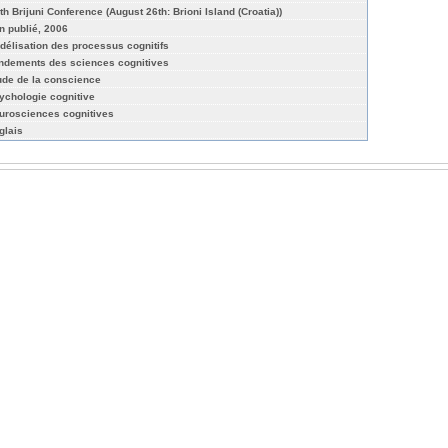
th Brijuni Conference (August 26th: Brioni Island (Croatia))
n publié, 2006
délisation des processus cognitifs
ndements des sciences cognitives
ude de la conscience
ychologie cognitive
urosciences cognitives
glais