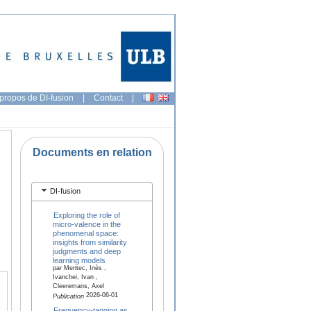
propos de DI-fusion
|
Contact
|
Documents en relation
DI-fusion
Exploring the role of
micro-valence in the
phenomenal space:
insights from similarity
judgments and deep
learning models
par Mentec, Inès ,
Ivanchei, Ivan ,
Cleeremans, Axel
2026-06-01
Publication
Frequency-tagging as