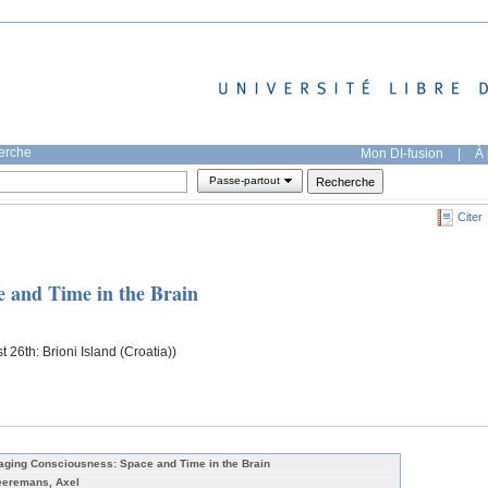
herche
Mon DI-fusion
|
À 
Passe-partout
Citer
e and Time in the Brain
 26th: Brioni Island (Croatia))
aging Consciousness: Space and Time in the Brain
eeremans, Axel